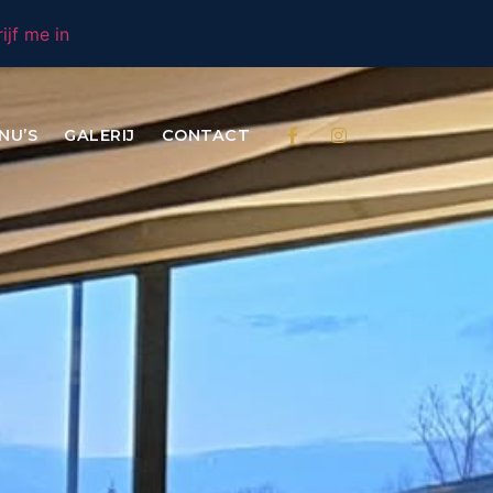
rijf me in
NU’S
GALERIJ
CONTACT