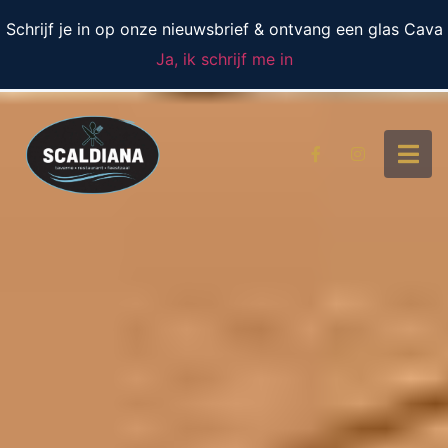
Schrijf je in op onze nieuwsbrief & ontvang een glas Cava
Ja, ik schrijf me in